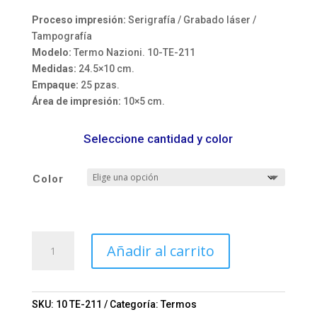
Proceso impresión:
Serigrafía / Grabado láser /
Tampografía
Modelo:
Termo Nazioni. 10-TE-211
Medidas:
24.5×10 cm.
Empaque:
25 pzas.
Área de impresión:
10×5 cm.
Seleccione cantidad y color
Color
Termo
Añadir al carrito
Nazioni.
Mod.
10-
TE-
SKU:
10 TE-211
Categoría:
Termos