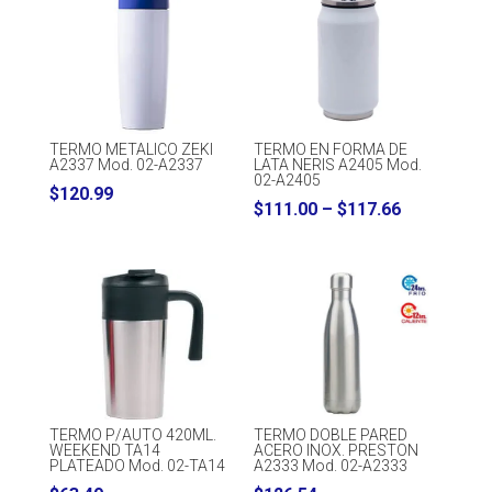
TERMO METALICO ZEKI
TERMO EN FORMA DE
A2337 Mod. 02-A2337
LATA NERIS A2405 Mod.
02-A2405
$
120.99
Price
$
111.00
–
$
117.66
range:
$111.00
through
$117.66
TERMO P/AUTO 420ML.
TERMO DOBLE PARED
WEEKEND TA14
ACERO INOX. PRESTON
PLATEADO Mod. 02-TA14
A2333 Mod. 02-A2333