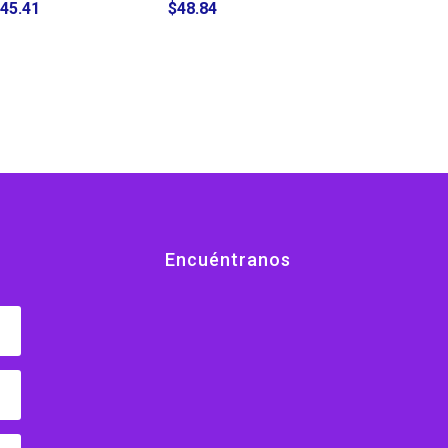
45.41
$
48.84
Encuéntranos