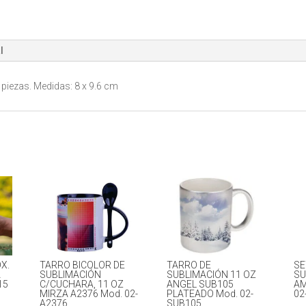
04-
TAZ
015
l
cantidad
 piezas. Medidas: 8 x 9.6 cm
X.
TARRO BICOLOR DE
TARRO DE
SE
A
SUBLIMACIÓN
SUBLIMACIÓN 11 OZ
SU
15
C/CUCHARA, 11 OZ
ANGEL SUB105
AM
MIRZA A2376 Mod. 02-
PLATEADO Mod. 02-
02
A2376
SUB105