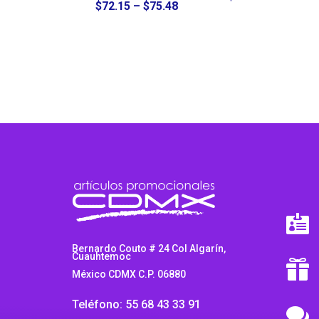
Price
$
72.15
–
$
75.48
range:
$72.15
through
$75.48

Bernardo Couto # 24 Col Algarín,
Cuauhtemoc

México CDMX C.P. 06880
Teléfono: 55 68 43 33 91
