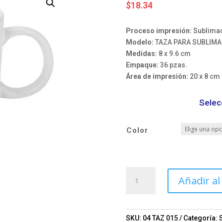
$
18.34
Proceso impresión:
Sublimac
Modelo:
TAZA PARA SUBLIMAR
Medidas:
8 x 9.6 cm
Empaque:
36 pzas.
Área de impresión:
20 x 8 cm
Selec
Color
TAZA
Añadir al
PARA
SUBLIMAR
FRISIA
Mod.
SKU:
04 TAZ 015
Categoría: