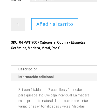
SET
Añadir al carrito
CASTADEL
Mod.
04-
PWT
SKU:
04 PWT 900
Categoría:
Cocina
Etiquetas:
900
Cerámica
,
Madera
,
Metal
,
Pro O.
cantidad
Descripción
Información adicional
Set con 1 tabla con 2 cuchillos y 1 tenedor
para quesos. Incluye caja individual. La madera
es un producto natural el cual puede presentar
variaciones en tonalidades y vetas. Medidas: