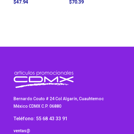
$
47.94
$
70.39
Bernardo Couto # 24 Col Algarín, Cuauhtemoc
México CDMX C.P. 06880
Teléfono: 55 68 43 33 91
ventas@