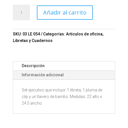
Set
Añadir al carrito
CAPO
Mod.
03-
LE
SKU:
03 LE 054
Categorías:
Articulos de oficina
,
054
Libretas y Cuadernos
cantidad
Descripción
Información adicional
Set ejecutivo que incluye: 1 libreta, 1 pluma de
clip y un llavero de bambú. Medidas: 22 alto x
24.5 ancho