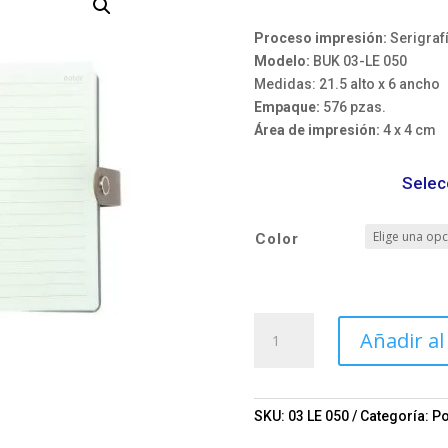
Proceso impresión:
Serigraf
Modelo:
BUK 03-LE 050
Medidas: 21.5 alto x 6 ancho
Empaque:
576 pzas.
Área de impresión:
4 x 4 cm
Selec
Color
Separador
Añadir al
BUK
Mod.
03-
LE
SKU:
03 LE 050
Categoría:
Po
050