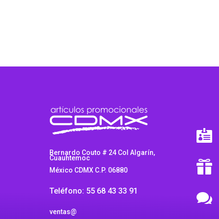

Bernardo Couto # 24 Col Algarín,
Cuauhtemoc

México CDMX C.P. 06880
Teléfono: 55 68 43 33 91

ventas@