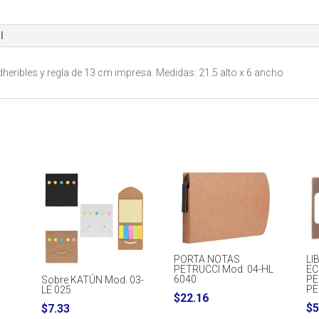
cantidad
l
eribles y regla de 13 cm impresa. Medidas: 21.5 alto x 6 ancho
PORTA NOTAS
LI
PETRUCCI Mod. 04-HL
EC
6040
PE
Sobre KATÚN Mod. 03-
PE
LE 025
$
22.16
$
5
$
7.33