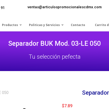
ventas@articulospromocionalescdmx.com
 91
Productos
Politicas y Servicios
Contacto
Carrito 
Separador BUK Mod. 03-LE 050
Tu selección pefecta
Separador
E 050
$
7.89