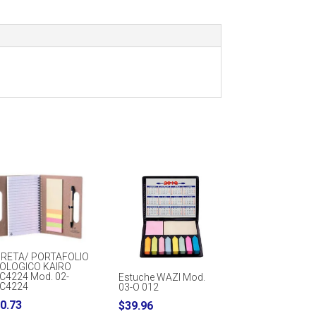
BRETA/ PORTAFOLIO
OLOGICO KAIRO
C4224 Mod. 02-
Estuche WAZI Mod.
C4224
03-O 012
0.73
$
39.96