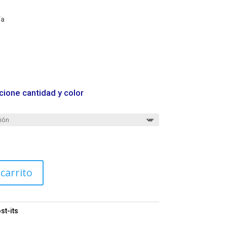
ía
cione cantidad y color
 carrito
st-its