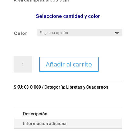
Área de impresión:
9 x 9 cm
Seleccione cantidad y color
Color
Libreta
Añadir al carrito
ROMA
Mod.
03-
O
SKU:
03 O 089
Categoría:
Libretas y Cuadernos
089
cantidad
Descripción
Información adicional