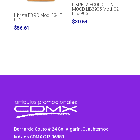
LIBRETA ECOLOGICA
MOOD LIB3905 Mod. 02-
LIB3905
Libreta EBRO Mod. 03-LE
012
$
30.64
$
56.61
Bernardo Couto # 24 Col Algarín, Cuauhtemoc
México CDMX C.P. 06880