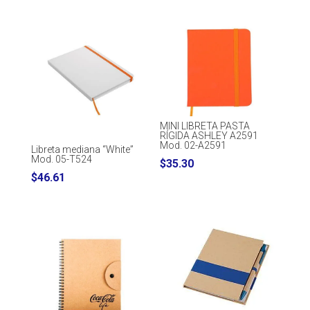
MINI LIBRETA PASTA
RÍGIDA ASHLEY A2591
Mod. 02-A2591
Libreta mediana “White”
Mod. 05-T524
$
35.30
$
46.61