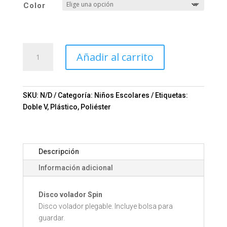
Color
Disco
Añadir al carrito
volador
Spin
Mod.
02-
SKU:
N/D
Categoría:
Niños Escolares
Etiquetas:
FZB4374
Doble V
,
Plástico
,
Poliéster
cantidad
Descripción
Información adicional
Disco volador Spin
Disco volador plegable. Incluye bolsa para
guardar.