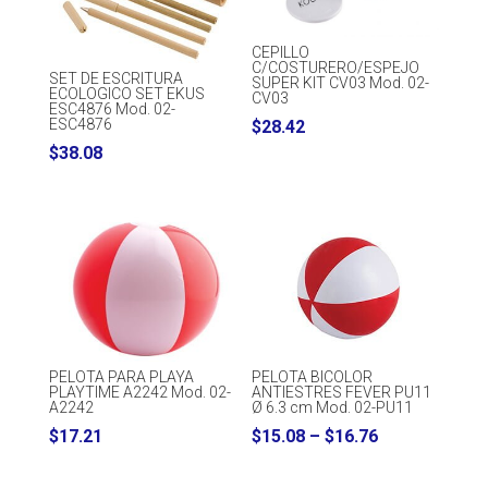
CEPILLO
C/COSTURERO/ESPEJO
SET DE ESCRITURA
SUPER KIT CV03 Mod. 02-
ECOLOGICO SET EKUS
CV03
ESC4876 Mod. 02-
ESC4876
$
28.42
$
38.08
PELOTA PARA PLAYA
PELOTA BICOLOR
PLAYTIME A2242 Mod. 02-
ANTIESTRES FEVER PU11
A2242
Ø 6.3 cm Mod. 02-PU11
Price
$
17.21
$
15.08
–
$
16.76
range: