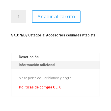
Porta
Añadir al carrito
Celular
Mod.
06-
TEC004
SKU:
N/D
Categoría:
Accesorios celulares y tablets
cantidad
Descripción
Información adicional
pinza porta celular blanco y negra
Politicas de compra CLIK