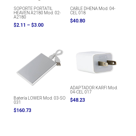
CABLE DHENA Mod. 04-
SOPORTE PORTATIL
CEL 018
HEAVEN A2180 Mod. 02-
A2180
$
40.80
Price
$
2.11
–
$
3.00
range:
$2.11
through
$3.00
ADAPTADOR KARFI Mod.
04-CEL 017
Batería LOWER Mod. 03-SO
$
48.23
031
$
160.73