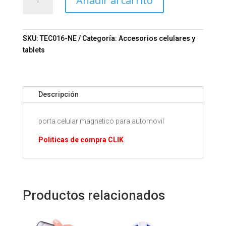
Añadir al carrito
Celular
Magnetico
Mod.
06-
SKU:
TEC016-NE
Categoría:
Accesorios celulares y
TEC016
tablets
cantidad
Descripción
porta celular magnetico para automovil
Politicas de compra CLIK
Productos relacionados