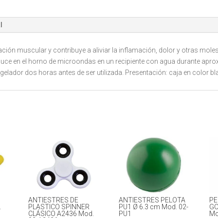
02-
A2424
l
cantidad
ación muscular y contribuye a aliviar la inflamación, dolor y otras mo
introduce en el horno de microondas en un recipiente con agua durante a
ongelador dos horas antes de ser utilizada. Presentación: caja en color b
ANTIESTRES DE
ANTIESTRES PELOTA
PE
.
PLASTICO SPINNER
PU1 Ø 6.3 cm Mod. 02-
GO
CLÁSICO A2436 Mod.
PU1
Mo