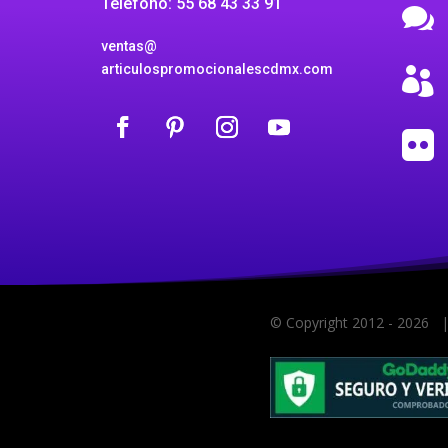
Teléfono: 55 68 43 33 91

ventas@
articulospromocionalescdmx.com


© Copyright 2012 -
2026
| 