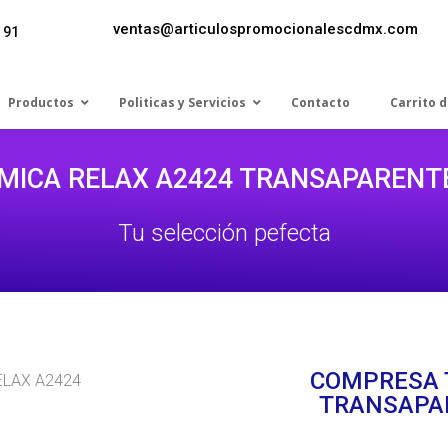
ventas@articulospromocionalescdmx.com
 91
Productos
Politicas y Servicios
Contacto
Carrito 
ICA RELAX A2424 TRANSAPARENTE
Tu selección pefecta
COMPRESA 
ELAX A2424
TRANSAPAR