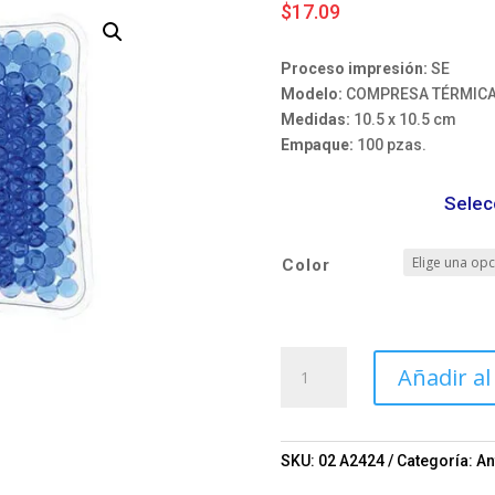
$
17.09
Proceso impresión:
SE
Modelo:
COMPRESA TÉRMICA
Medidas:
10.5 x 10.5 cm
Empaque:
100 pzas.
Selec
Color
COMPRESA
Añadir al
TÉRMICA
RELAX
A2424
TRANSAPARENTE
SKU:
02 A2424
Categoría:
An
Mod.