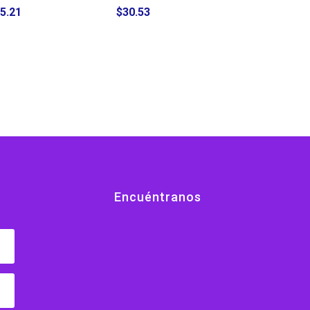
5.21
$
30.53
Encuéntranos