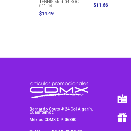
TENNIS Mod. 04-SOC
$
11.66
011-04
$
14.49

Bernardo Couto # 24 Col Algarín,
Cuauhtemoc

México CDMX C.P. 06880