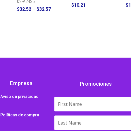
02-A2436
$
10.21
$
1
Price
$
32.52
–
$
32.57
range:
$32.52
through
$32.57
Empresa
Promociones
Aviso de privacidad
Políticas de compra