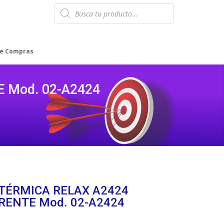
Products
search
de Compras
 Mod. 02-A2424
TÉRMICA RELAX A2424
ENTE Mod. 02-A2424