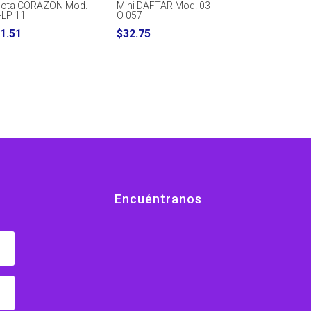
lota CORAZON Mod.
Mini DAFTAR Mod. 03-
-LP 11
O 057
1.51
$
32.75
Encuéntranos