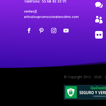
Teléfono: 55 68 43 33 91

ventas@
articulospromocionalescdmx.com


© Copyright 2012 -
2026
| 