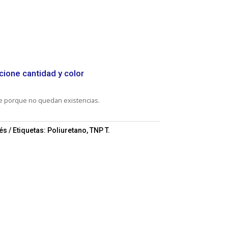
cione cantidad y color
le porque no quedan existencias.
rés
Etiquetas:
Poliuretano
,
TNP T.