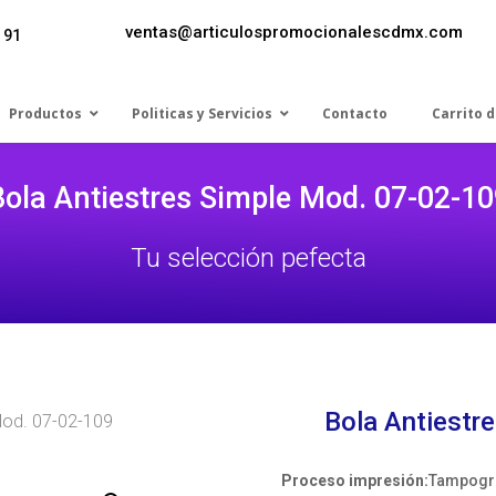
ventas@articulospromocionalescdmx.com
 91
Productos
Politicas y Servicios
Contacto
Carrito 
Bola Antiestres Simple Mod. 07-02-10
Tu selección pefecta
Bola Antiestr
Mod. 07-02-109
Proceso impresión:
Tampogra