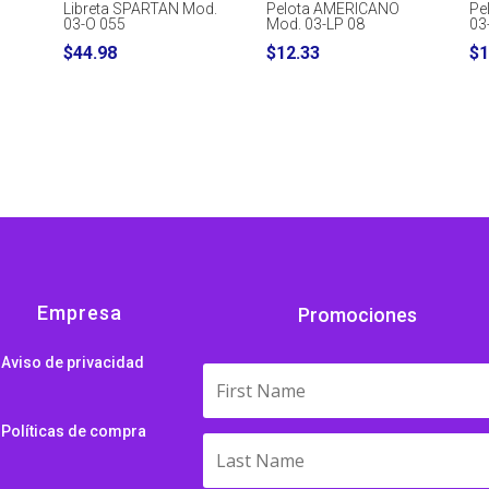
Libreta SPARTAN Mod.
Pelota AMERICANO
Pe
03-O 055
Mod. 03-LP 08
03
rice
$
44.98
$
12.33
$
1
ange:
64.01
hrough
69.55
Empresa
Promociones
Aviso de privacidad
Políticas de compra