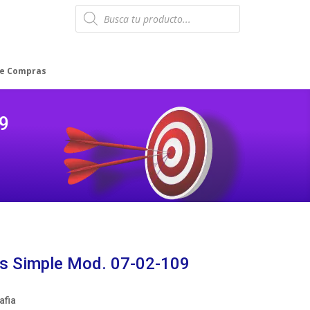
Products
search
de Compras
9
es Simple Mod. 07-02-109
fia