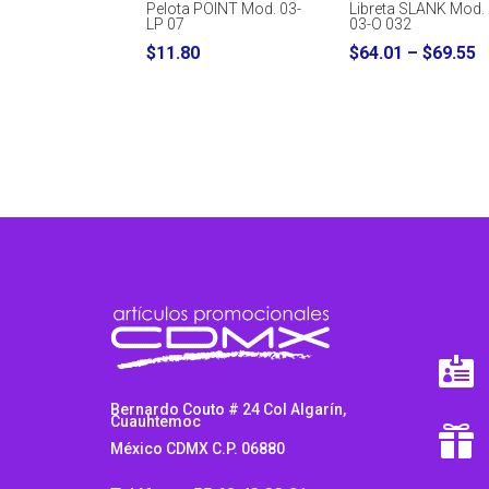
Pelota POINT Mod. 03-
Libreta SLANK Mod.
LP 07
03-O 032
P
$
11.80
$
64.01
–
$
69.55
r
$
t
$

Bernardo Couto # 24 Col Algarín,
Cuauhtemoc

México CDMX C.P. 06880