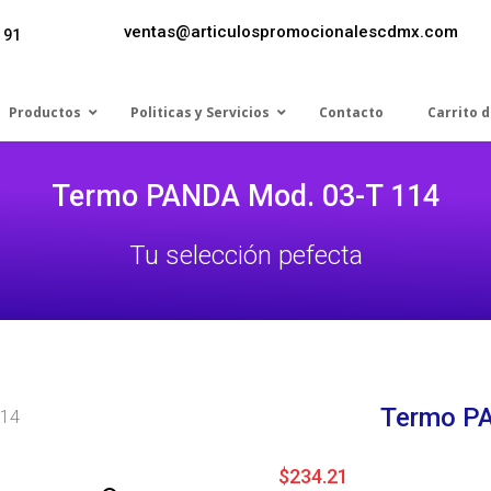
ventas@articulospromocionalescdmx.com
 91
Productos
Politicas y Servicios
Contacto
Carrito 
Termo PANDA Mod. 03-T 114
Tu selección pefecta
Termo P
114
$
234.21