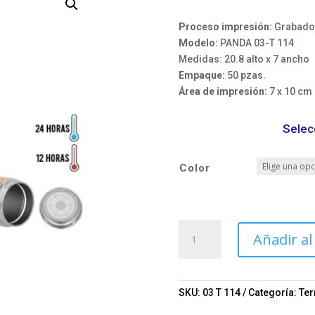
Proceso impresión:
Grabado 
Modelo:
PANDA 03-T 114
Medidas: 20.8 alto x 7 ancho
Empaque:
50 pzas.
Área de impresión:
7 x 10 cm
Selec
Color
Termo
Añadir al
PANDA
Mod.
03-
T
SKU:
03 T 114
Categoría:
Te
114