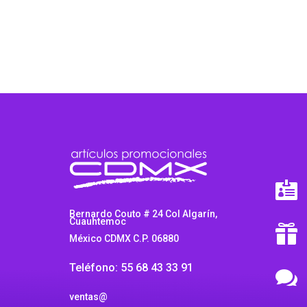

Bernardo Couto # 24 Col Algarín,
Cuauhtemoc

México CDMX C.P. 06880
Teléfono: 55 68 43 33 91

ventas@