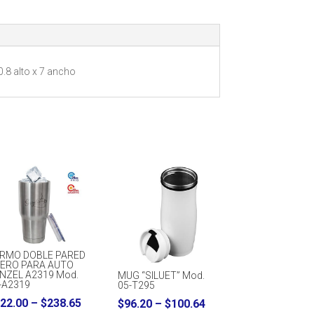
.8 alto x 7 ancho
RMO DOBLE PARED
ERO PARA AUTO
NZEL A2319 Mod.
MUG “SILUET” Mod.
-A2319
05-T295
Price
22.00
–
$
238.65
Price
$
96.20
–
$
100.64