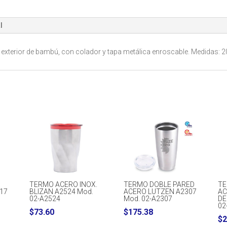
cantidad
l
exterior de bambú, con colador y tapa metálica enroscable. Medidas: 20
TERMO ACERO INOX.
TERMO DOBLE PARED
TE
17
BLIZAN A2524 Mod.
ACERO LUTZEN A2307
AC
02-A2524
Mod. 02-A2307
DE
02
$
73.60
$
175.38
$
2