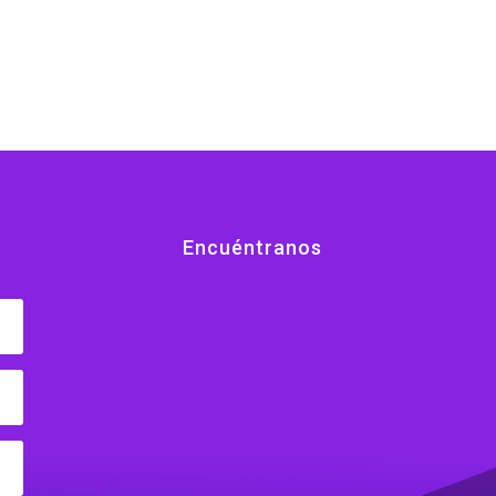
range:
range:
$222.00
$96.20
through
through
$238.65
$100.64
Encuéntranos