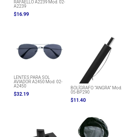
RAFAELLO A2239 Mod. 02-
A2239
$
16.99
LENTES PARA SOL
AVIADOR A2450 Mod. 02-
A2450
BOLÍGRAFO “ANGRA” Mod.
05-BP290
$
32.19
$
11.40