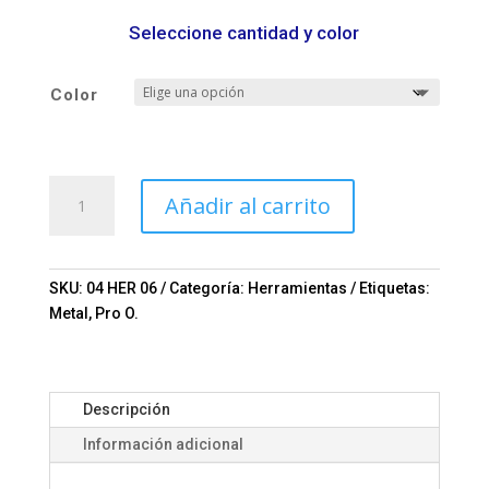
Seleccione cantidad y color
Color
MINI
Añadir al carrito
NAVAJA
BULLET
Mod.
04-
SKU:
04 HER 06
Categoría:
Herramientas
Etiquetas:
HER
Metal
,
Pro O.
06
cantidad
Descripción
Información adicional