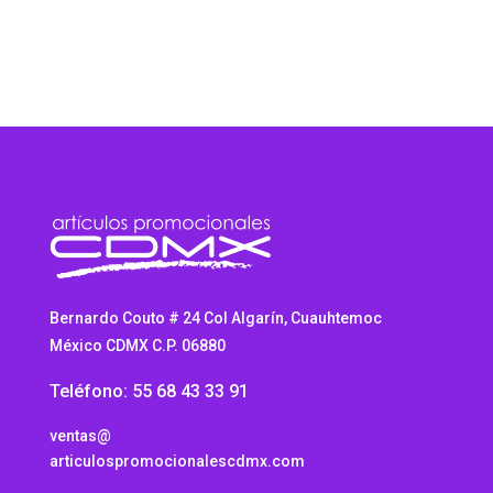
$174.83
through
$199.80
Bernardo Couto # 24 Col Algarín, Cuauhtemoc
México CDMX C.P. 06880
Teléfono: 55 68 43 33 91
ventas@
articulospromocionalescdmx.com