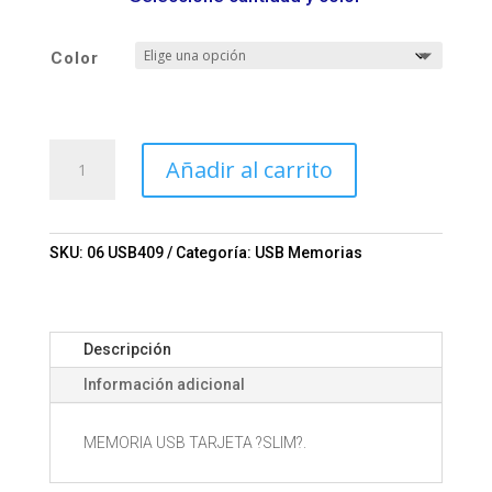
Color
MEMORIA
Añadir al carrito
USB
TARJETA
?
SLIM?
SKU:
06 USB409
Categoría:
USB Memorias
Mod.
06-
USB409
Descripción
cantidad
Información adicional
MEMORIA USB TARJETA ?SLIM?.