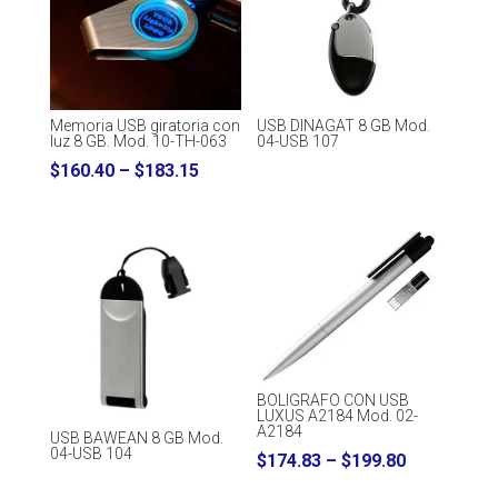
Memoria USB giratoria con
USB DINAGAT 8 GB Mod.
luz 8 GB. Mod. 10-TH-063
04-USB 107
Price
$
160.40
–
$
183.15
range:
$160.40
through
$183.15
BOLIGRAFO CON USB
LUXUS A2184 Mod. 02-
A2184
USB BAWEAN 8 GB Mod.
04-USB 104
Price
$
174.83
–
$
199.80
range: