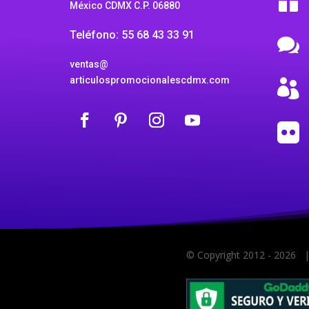

México CDMX C.P. 06880
Teléfono: 55 68 43 33 91

ventas@
articulospromocionalescdmx.com


© Copyright 2012 -
2026 |