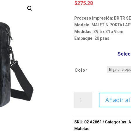
$
275.28
Proceso impresión:
BR TR SE
Modelo:
MALETIN PORTA LAP
Medidas:
39.5 x 31 x 9 cm
Empaque:
20 pzas.
Selec
Color
MALETIN
Añadir al
PORTA
LAPTOP
WAYNE
A2661
SKU:
02 A2661
Categorías:
A
Mod.
Maletas