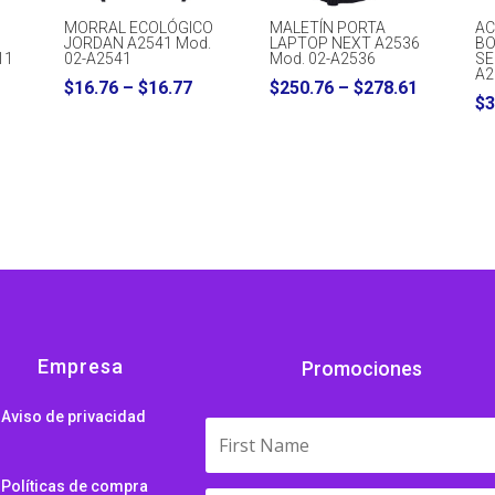
MORRAL ECOLÓGICO
MALETÍN PORTA
AC
JORDAN A2541 Mod.
LAPTOP NEXT A2536
BO
11
02-A2541
Mod. 02-A2536
SE
A2
Price
Price
$
16.76
–
$
16.77
$
250.76
–
$
278.61
$
3
range:
range:
$16.76
$250.76
through
through
$16.77
$278.61
Empresa
Promociones
Aviso de privacidad
Políticas de compra