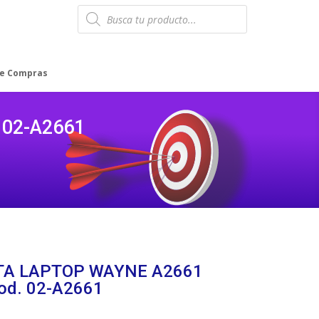
Products
search
de Compras
02-A2661
TA LAPTOP WAYNE A2661
od. 02-A2661