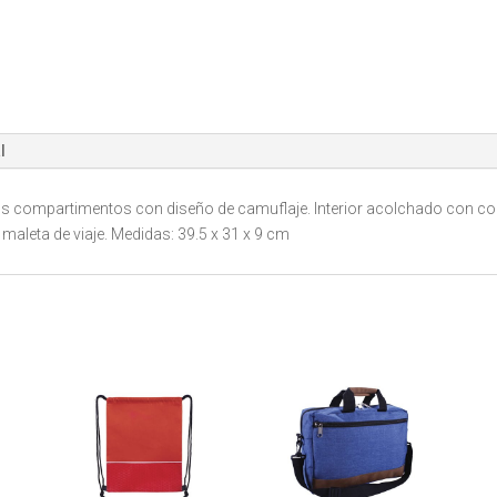
02-
A2661
cantidad
l
dos compartimentos con diseño de camuflaje. Interior acolchado con c
maleta de viaje. Medidas: 39.5 x 31 x 9 cm