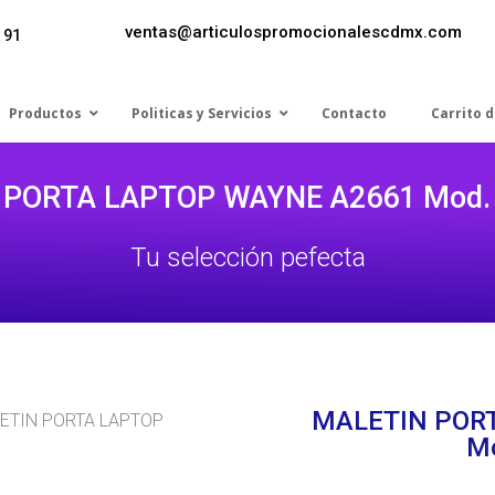
ventas@articulospromocionalescdmx.com
 91
Productos
Politicas y Servicios
Contacto
Carrito 
 PORTA LAPTOP WAYNE A2661 Mod. 
Tu selección pefecta
MALETIN POR
ETIN PORTA LAPTOP
M