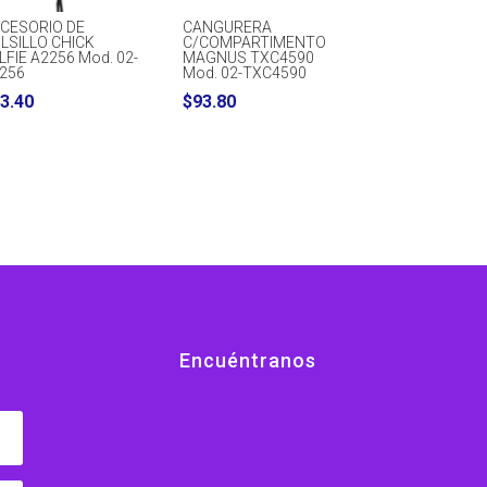
CESORIO DE
CANGURERA
LSILLO CHICK
C/COMPARTIMENTO
LFIE A2256 Mod. 02-
MAGNUS TXC4590
256
Mod. 02-TXC4590
3.40
$
93.80
Encuéntranos