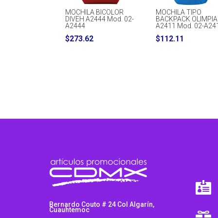
MOCHILA BICOLOR
MOCHILA TIPO
DIVEH A2444 Mod. 02-
BACKPACK OLIMPIA
A2444
A2411 Mod. 02-A24
$
273.62
$
112.11

Bernardo Couto # 24 Col Algarín,
Cuauhtemoc