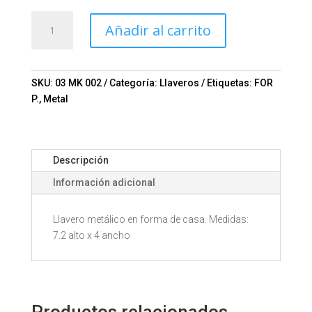
Llavero
Añadir al carrito
HOUSE
Mod.
03-
MK
SKU:
03 MK 002
Categoría:
Llaveros
Etiquetas:
FOR
002
P.
,
Metal
cantidad
Descripción
Información adicional
Llavero metálico en forma de casa. Medidas:
7.2 alto x 4 ancho