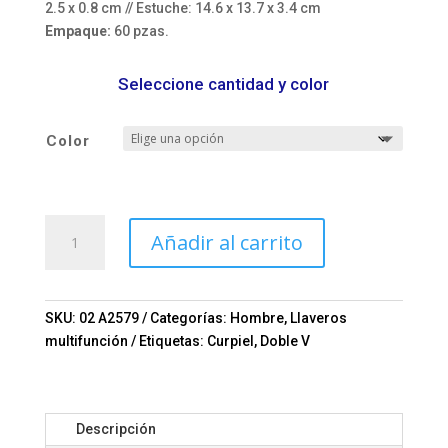
2.5 x 0.8 cm // Estuche: 14.6 x 13.7 x 3.4 cm
Empaque:
60 pzas.
Seleccione cantidad y color
Color
ESTUCHE
Añadir al carrito
EJECUTIVO
SINATRA
A2579
Mod.
SKU:
02 A2579
Categorías:
Hombre
,
Llaveros
02-
multifunción
Etiquetas:
Curpiel
,
Doble V
A2579
cantidad
Descripción