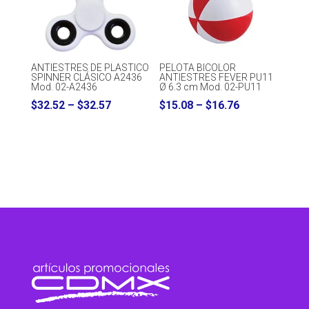
ANTIESTRES DE PLASTICO
PELOTA BICOLOR
SPINNER CLÁSICO A2436
ANTIESTRES FEVER PU11
Mod. 02-A2436
Ø 6.3 cm Mod. 02-PU11
Price
Price
$
32.52
–
$
32.57
$
15.08
–
$
16.76
range:
range:
$32.52
$15.08
through
through
$32.57
$16.76