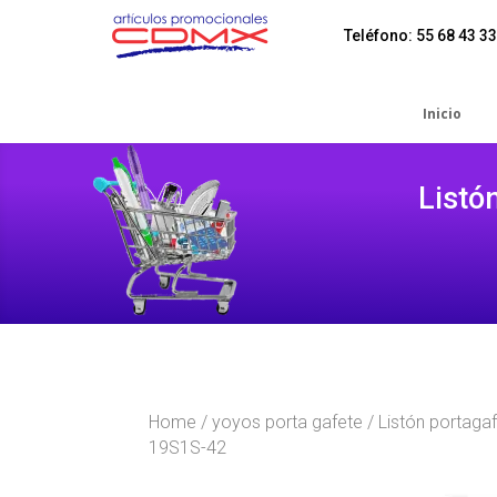
Teléfono: 55 68 43 33
Inicio
Listó
Home
/
yoyos porta gafete
/ Listón portaga
19S1S-42