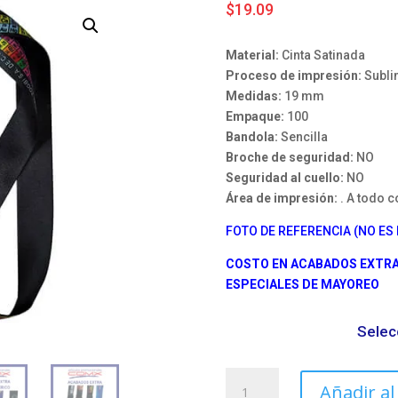
$
19.09
Material:
Cinta Satinada
Proceso de impresión:
Subli
Medidas:
19 mm
Empaque:
100
Bandola:
Sencilla
Broche de seguridad:
NO
Seguridad al cuello:
NO
Área de impresión:
. A todo 
FOTO DE REFERENCIA (NO ES 
COSTO EN ACABADOS EXTRA 
ESPECIALES DE MAYOREO
Selec
Listón
Añadir al
portagafete