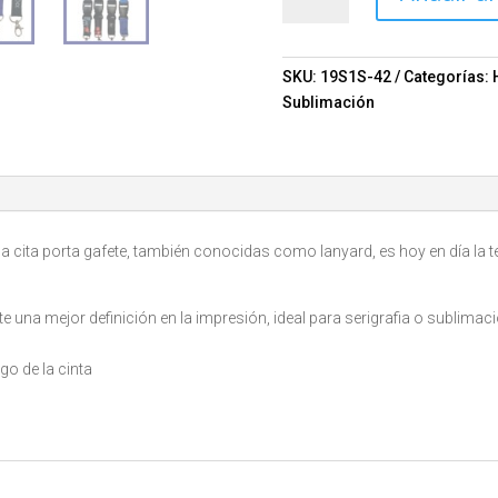
sublimado
Mod.
11-
SKU:
19S1S-42
Categorías:
19S1S-
Sublimación
42
cantidad
la cita porta gafete, también conocidas como lanyard, es hoy en día l
ite una mejor definición en la impresión, ideal para serigrafia o sublimac
go de la cinta