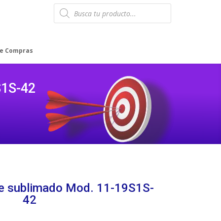
Products
search
de Compras
S1S-42
te sublimado Mod. 11-19S1S-
42