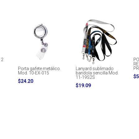
 2
PO
RE
PR
Porta gafete metálico.
Lanyard sublimado
Mod. 10-EX-015
bandola sencilla Mod.
$
5
11-19S2S
$
24.20
$
19.09