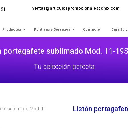
ventas@articulospromocionalescdmx.com
 91
Productos
Politicas y Servicios
Contacto
Carrito 
n portagafete sublimado Mod. 11-19
Tu selección pefecta
Listón portagafe
fete sublimado Mod. 11-