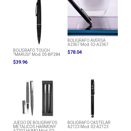
BOLIGRAFO AVERSA
A2367 Mod. 02-A2367
BOLÍGRAFO TOUCH
$
78.04
“MARUSI” Mod. 05-BP284
$
39.96
JUEGO DE BOLIGRAFOS
BOLIGRAFO CASTELAR
METALICOS HARMONY
A2123 Mod. 02-A2123
A2202 HUMO Mod. 02-