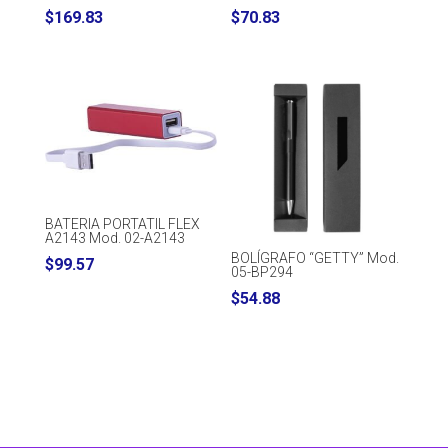
$
169.83
$
70.83
BATERIA PORTATIL FLEX
A2143 Mod. 02-A2143
BOLÍGRAFO “GETTY” Mod.
$
99.57
05-BP294
$
54.88