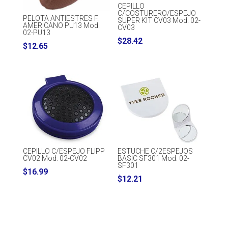
CEPILLO
C/COSTURERO/ESPEJO
PELOTA ANTIESTRES F.
SUPER KIT CV03 Mod. 02-
AMERICANO PU13 Mod.
CV03
02-PU13
$
28.42
$
12.65
CEPILLO C/ESPEJO FLIPP
ESTUCHE C/2ESPEJOS
CV02 Mod. 02-CV02
BASIC SF301 Mod. 02-
SF301
$
16.99
$
12.21