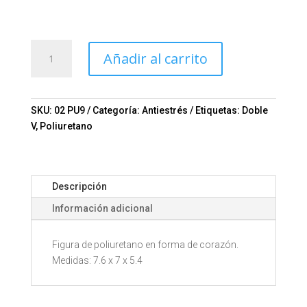
ANTIESTRES
Añadir al carrito
CORAZON
PU9
Mod.
02-
SKU:
02 PU9
Categoría:
Antiestrés
Etiquetas:
Doble
PU9
V
,
Poliuretano
cantidad
Descripción
Información adicional
Figura de poliuretano en forma de corazón.
Medidas: 7.6 x 7 x 5.4