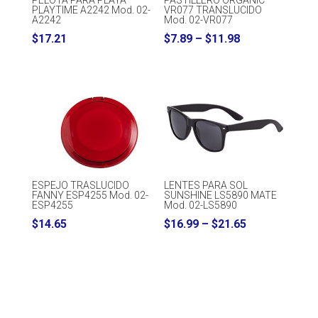
PLAYTIME A2242 Mod. 02-
VR077 TRANSLUCIDO
A2242
Mod. 02-VR077
Price
$
17.21
$
7.89
–
$
11.98
range:
$7.89
through
$11.98
ESPEJO TRASLUCIDO
LENTES PARA SOL
FANNY ESP4255 Mod. 02-
SUNSHINE LS5890 MATE
ESP4255
Mod. 02-LS5890
Price
$
14.65
$
16.99
–
$
21.65
range:
$16.99
through
$21.65