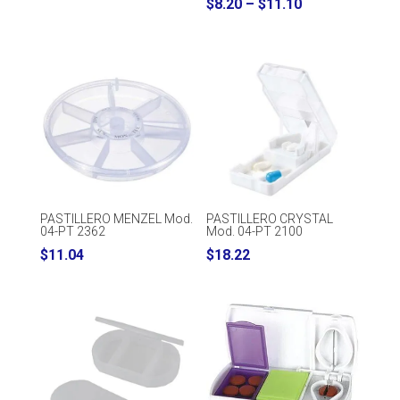
Price
$
8.20
–
$
11.10
range:
$8.20
through
$11.10
PASTILLERO MENZEL Mod.
PASTILLERO CRYSTAL
04-PT 2362
Mod. 04-PT 2100
$
11.04
$
18.22