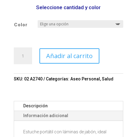
Seleccione cantidad y color
Color
ESTUCHE
Añadir al carrito
PORTÁTIL
LÁMINAS
DE
JABÓN
SKU:
02 A2740
Categorías:
Aseo Personal
,
Salud
ROXIE
A2740
Mod.
Descripción
02-
A2740
Información adicional
cantidad
Estuche portátil con láminas de jabón, ideal