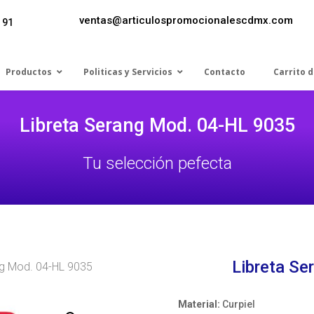
ventas@articulospromocionalescdmx.com
 91
Productos
Politicas y Servicios
Contacto
Carrito 
Libreta Serang Mod. 04-HL 9035
Tu selección pefecta
Libreta S
ng Mod. 04-HL 9035
Material:
Curpiel