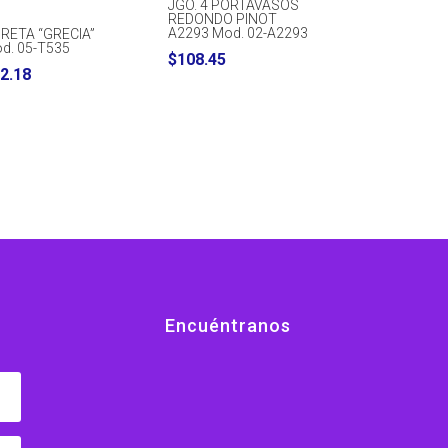
JGO. 4 PORTAVASOS
REDONDO PINOT
A2293 Mod. 02-A2293
BRETA “GRECIA”
d. 05-T535
$
108.45
2.18
Encuéntranos