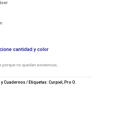
áser
cm
cione cantidad y color
le porque no quedan existencias.
s y Cuadernos
Etiquetas:
Curpiel
,
Pro O.