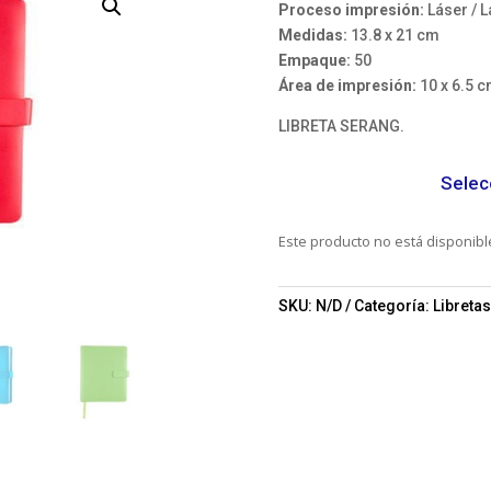
Proceso impresión:
Láser / L
Medidas:
13.8 x 21 cm
Empaque:
50
Área de impresión:
10 x 6.5 
LIBRETA SERANG.
Selec
Este producto no está disponib
SKU:
N/D
Categoría:
Libreta