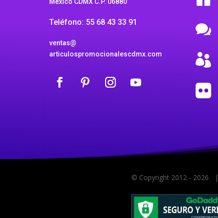
México CDMX C.P. 06880
Teléfono: 55 68 43 33 91

ventas@
articulospromocionalescdmx.com


© Copyright 2012 -
2026 |