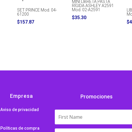
MINI LIBRETA PASTA
RÍGIDA ASHLEY A2591
Mod. 02-A2591
SET PRINCE Mod. 04-
LI
61200
Mo
$
35.30
$
157.87
$
4
Empresa
Promociones
Aviso de privacidad
Políticas de compra