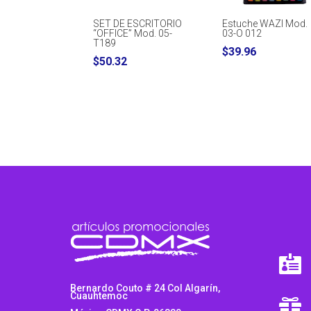
SET DE ESCRITORIO
Estuche WAZI Mod.
“OFFICE” Mod. 05-
03-O 012
T189
$
39.96
$
50.32

Bernardo Couto # 24 Col Algarín,
Cuauhtemoc
