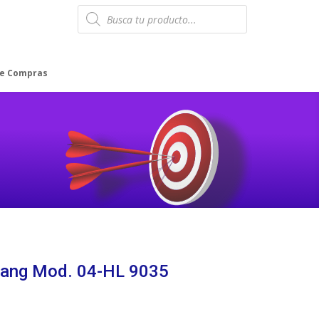
Products
search
de Compras
erang Mod. 04-HL 9035