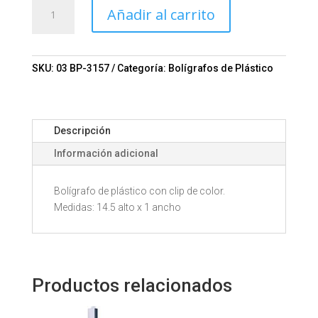
Bolígrafo
Añadir al carrito
CLASS
Mod.
03-
BP-
SKU:
03 BP-3157
Categoría:
Bolígrafos de Plástico
3157
cantidad
Descripción
Información adicional
Bolígrafo de plástico con clip de color.
Medidas: 14.5 alto x 1 ancho
Productos relacionados