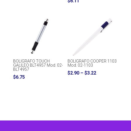
$
6.11
BOLIGRAFO TOUCH
BOLIGRAFO COOPER 1103
GALILEO BLT4957 Mod. 02-
Mod. 02-1103
BLT4957
Price
$
2.90
–
$
3.22
$
6.75
range:
$2.90
through
$3.22