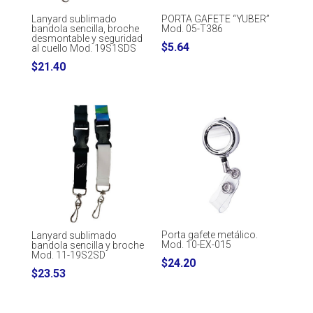
Lanyard sublimado
PORTA GAFETE “YUBER”
bandola sencilla, broche
Mod. 05-T386
desmontable y seguridad
$
5.64
al cuello Mod. 19S1SDS
$
21.40
Porta gafete metálico.
Lanyard sublimado
Mod. 10-EX-015
bandola sencilla y broche
Mod. 11-19S2SD
$
24.20
$
23.53