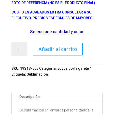
FOTO DE REFERENCIA (NO ES EL PRODUCTO FINAL)
COSTO EN ACABADOS EXTRA CONSULTAR A SU
EJECUTIVO. PRECIOS ESPECIALES DE MAYOREO
Seleccione cantidad y color
Cinta
Añadir al carrito
para
gafete
para
sublimar
SKU:
19S1S-55
Categoría:
yoyos porta gafete
Mod.
Etiqueta:
Sublimación
11-
19S1S-
55
Descripción
cantidad
La sublimación en lanyards personalizados, la