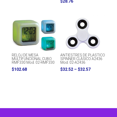
$
28.76
range:
$16.32
through
$19.20
RELOJ DE MESA
ANTIESTRES DE PLASTICO
MULTIFUNCIONAL CUBO
SPINNER CLÁSICO A2436
RMF330 Mod. 02-RMF330
Mod. 02-A2436
Price
$
102.68
$
32.52
–
$
32.57
range:
$32.52
through
$32.57