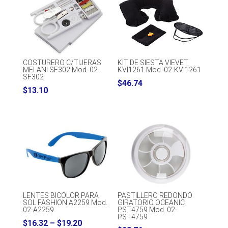
COSTURERO C/TIJERAS
KIT DE SIESTA VIEVET
MELANI SF302 Mod. 02-
KVI1261 Mod. 02-KVI1261
SF302
$
46.74
$
13.10
LENTES BICOLOR PARA
PASTILLERO REDONDO
SOL FASHION A2259 Mod.
GIRATORIO OCEANIC
02-A2259
PST4759 Mod. 02-
PST4759
Price
$
16.32
–
$
19.20