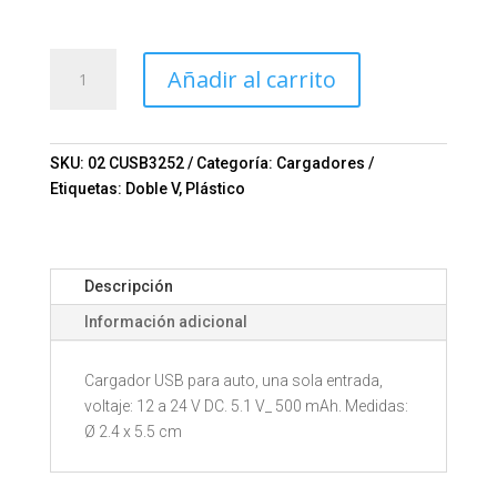
CARGADOR
Añadir al carrito
USB
PARA
AUTO
MINIPLUK
SKU:
02 CUSB3252
Categoría:
Cargadores
CUSB3252
Etiquetas:
Doble V
,
Plástico
Mod.
02-
CUSB3252
Descripción
cantidad
Información adicional
Cargador USB para auto, una sola entrada,
voltaje: 12 a 24 V DC. 5.1 V_ 500 mAh. Medidas:
Ø 2.4 x 5.5 cm