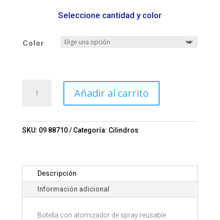
Seleccione cantidad y color
Color
Botella
Añadir al carrito
VERONA
Mod.
09-
88710
SKU:
09 88710
Categoría:
Cilindros
cantidad
Descripción
Información adicional
Botella con atomizador de spray reusable.