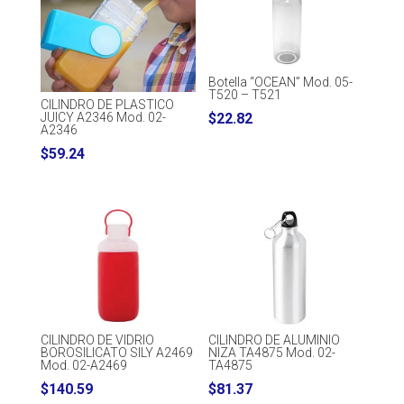
Botella “OCEAN” Mod. 05-
T520 – T521
CILINDRO DE PLASTICO
$
22.82
JUICY A2346 Mod. 02-
A2346
$
59.24
CILINDRO DE VIDRIO
CILINDRO DE ALUMINIO
BOROSILICATO SILY A2469
NIZA TA4875 Mod. 02-
Mod. 02-A2469
TA4875
$
140.59
$
81.37