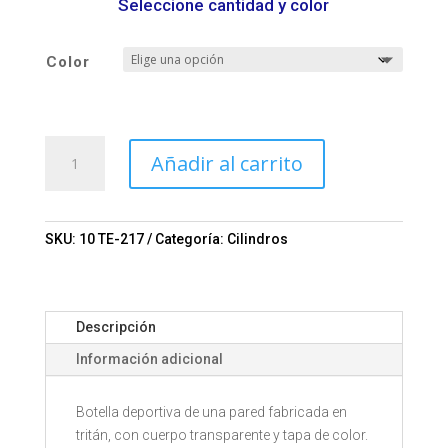
Seleccione cantidad y color
Color
Botella
Añadir al carrito
Malmó.
Mod.
10-
TE-
SKU:
10 TE-217
Categoría:
Cilindros
217
cantidad
Descripción
Información adicional
Botella deportiva de una pared fabricada en
tritán, con cuerpo transparente y tapa de color.