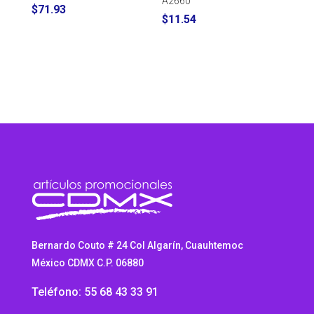
A2660
$
71.93
$
11.54
Bernardo Couto # 24 Col Algarín, Cuauhtemoc
México CDMX C.P. 06880
Teléfono: 55 68 43 33 91