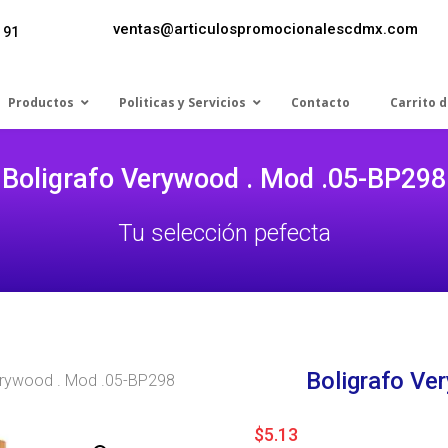
ventas@articulospromocionalescdmx.com
 91
Productos
Politicas y Servicios
Contacto
Carrito 
Boligrafo Verywood . Mod .05-BP298
Tu selección pefecta
Boligrafo V
erywood . Mod .05-BP298
$
5.13