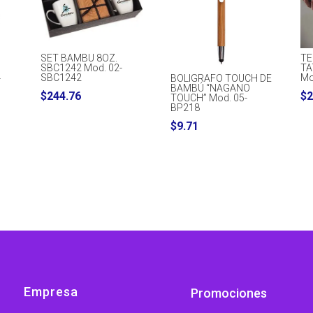
SET BAMBU 8OZ.
TE
SBC1242 Mod. 02-
TA
SBC1242
Mo
-
BOLIGRAFO TOUCH DE
BAMBÚ “NAGANO
$
244.76
$
2
TOUCH” Mod. 05-
BP218
$
9.71
Empresa
Promociones