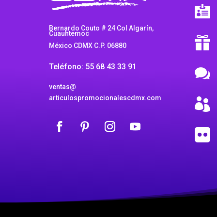

Bernardo Couto # 24 Col Algarín,
Cuauhtemoc

México CDMX C.P. 06880
Teléfono: 55 68 43 33 91

ventas@
articulospromocionalescdmx.com

