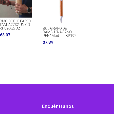
RMO DOBLE PARED
TAMI A2732 ÚNICO
d. 02-A2732
BOLÍGRAFO DE
BAMBÚ “NAGANO
63.07
PEN” Mod. 05-BP192
$
7.84
Encuéntranos