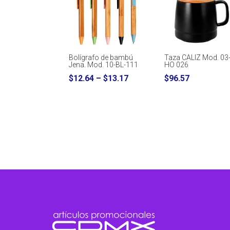
Bolígrafo de bambú
Taza CALIZ Mod. 03
Jena. Mod. 10-BL-111
HO 026
Price
$
12.64
–
$
13.17
$
96.57
range:
$12.64
through
$13.17