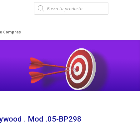
Products
search
de Compras
erywood . Mod .05-BP298