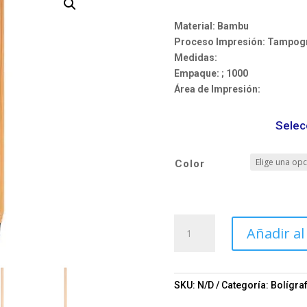
Material: Bambu
Proceso Impresión:
Tampogra
Medidas:
Empaque:
; 1000
Área de Impresión:
Selec
Color
Boligrafo
Añadir al
Verywood
.
Mod
.05-
SKU:
N/D
Categoría:
Bolígra
BP298