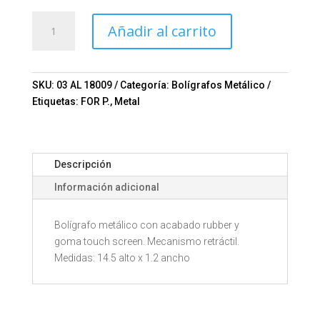
Bolígrafo
Añadir al carrito
ISKAM
Mod.
03-
AL
SKU:
03 AL 18009
Categoría:
Bolígrafos Metálico
18009
Etiquetas:
FOR P.
,
Metal
cantidad
Descripción
Información adicional
Bolígrafo metálico con acabado rubber y
goma touch screen. Mecanismo retráctil.
Medidas: 14.5 alto x 1.2 ancho