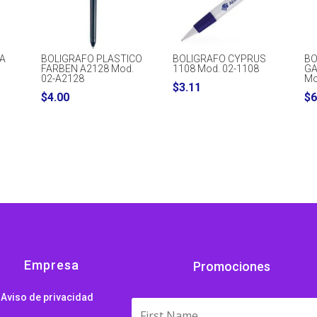
IA
BOLIGRAFO PLASTICO
BOLIGRAFO CYPRUS
BO
FARBEN A2128 Mod.
1108 Mod. 02-1108
GA
02-A2128
Mo
$
3.11
ce
$
4.00
$
6
ge:
80
ough
06
Empresa
Promociones
Aviso de privacidad