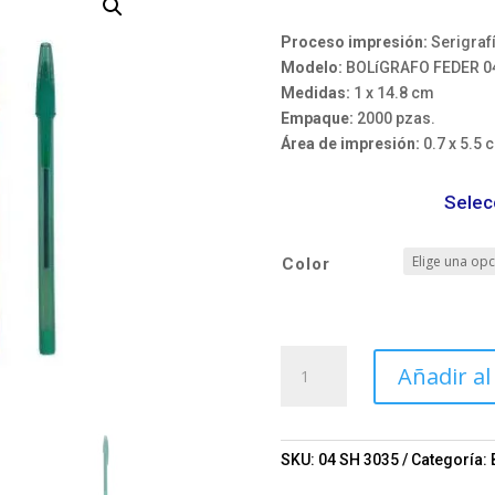
Proceso impresión:
Serigraf
Modelo:
BOLíGRAFO FEDER 0
Medidas:
1 x 14.8 cm
Empaque:
2000 pzas.
Área de impresión:
0.7 x 5.5 
Selec
Color
BOLíGRAFO
Añadir al
FEDER
Mod.
04-
SH
SKU:
04 SH 3035
Categoría:
3035