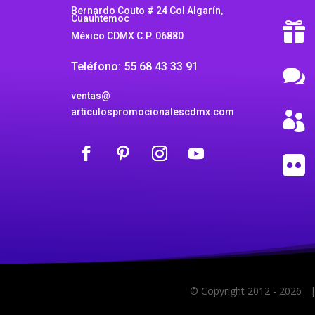
Bernardo Couto # 24 Col Algarín,
Cuauhtemoc

México CDMX C.P. 06880
Teléfono: 55 68 43 33 91

ventas@
articulospromocionalescdmx.com


© Copyright 2012 -
2026
| 