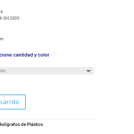
ía
4-SH 3035
cm
cione cantidad y color
 carrito
Bolígrafos de Plástico