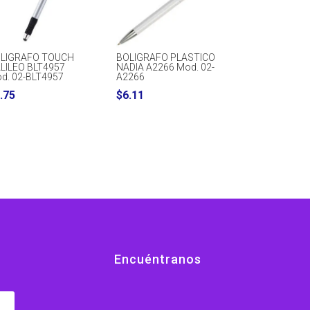
LIGRAFO TOUCH
BOLIGRAFO PLASTICO
LILEO BLT4957
NADIA A2266 Mod. 02-
d. 02-BLT4957
A2266
.75
$
6.11
Encuéntranos