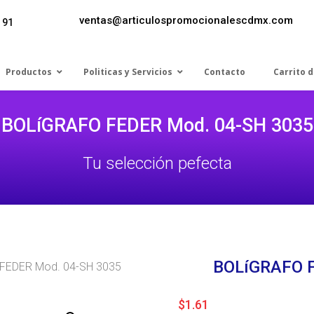
ventas@articulospromocionalescdmx.com
 91
Productos
Politicas y Servicios
Contacto
Carrito 
BOLíGRAFO FEDER Mod. 04-SH 3035
Tu selección pefecta
BOLíGRAFO 
FEDER Mod. 04-SH 3035
$
1.61