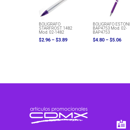
BOLIGRAFO
BOLIGRAFO ESTON
STARFROST 1482
BAP4753 Mod. 02-
Mod. 02-1482
BAP4753
Price
Pri
$
2.96
–
$
3.89
$
4.80
–
$
5.06
range:
ran
$2.96
$4.
through
thr
$3.89
$5.
