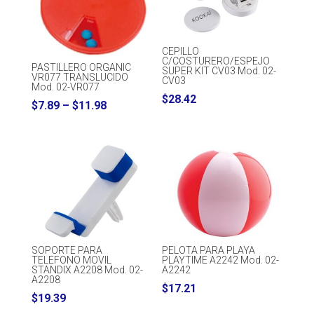
CEPILLO
C/COSTURERO/ESPEJO
PASTILLERO ORGANIC
SUPER KIT CV03 Mod. 02-
VR077 TRANSLUCIDO
CV03
Mod. 02-VR077
$
28.42
Price
$
7.89
–
$
11.98
range:
$7.89
through
$11.98
SOPORTE PARA
PELOTA PARA PLAYA
TELEFONO MOVIL
PLAYTIME A2242 Mod. 02-
STANDIX A2208 Mod. 02-
A2242
A2208
$
17.21
$
19.39