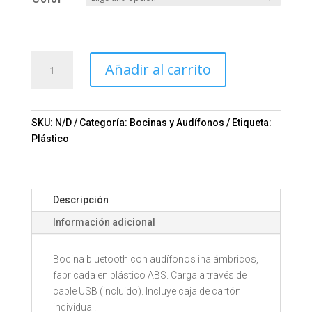
Bocina
Añadir al carrito
Izium.
Mod.
10-
TH-
SKU:
N/D
Categoría:
Bocinas y Audífonos
Etiqueta:
149
Plástico
cantidad
Descripción
Información adicional
Bocina bluetooth con audífonos inalámbricos,
fabricada en plástico ABS. Carga a través de
cable USB (incluido). Incluye caja de cartón
individual.