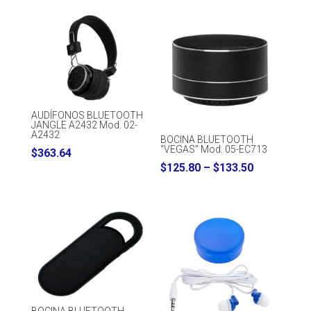
AUDÍFONOS BLUETOOTH
JANGLE A2432 Mod. 02-
A2432
BOCINA BLUETOOTH
“VEGAS” Mod. 05-EC713
$
363.64
Price
$
125.80
–
$
133.50
range:
$125.80
through
$133.50
BOCINA BLUETOOTH