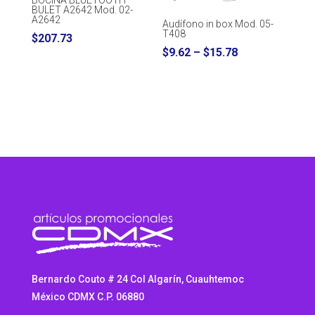
BULET A2642 Mod. 02-
A2642
Audífono in box Mod. 05-
T408
$
207.73
Price
$
9.62
–
$
15.78
range:
$9.62
through
$15.78
Bernardo Couto # 24 Col Algarín, Cuauhtemoc
México CDMX C.P. 06880