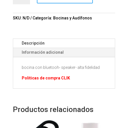
Mod.
06-
041
SKU:
N/D
Categoría:
Bocinas y Audífonos
cantidad
Descripción
Información adicional
bocina con bluetooh- speaker- alta fidelidad
Politicas de compra CLIK
Productos relacionados