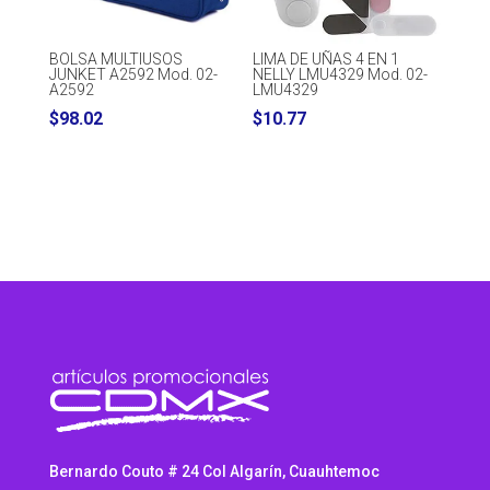
BOLSA MULTIUSOS
LIMA DE UÑAS 4 EN 1
JUNKET A2592 Mod. 02-
NELLY LMU4329 Mod. 02-
A2592
LMU4329
$
98.02
$
10.77
Bernardo Couto # 24 Col Algarín, Cuauhtemoc