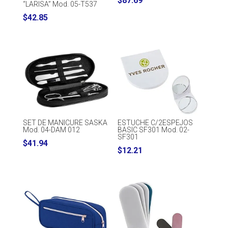
$
87.69
“LARISA” Mod. 05-T537
$
42.85
SET DE MANICURE SASKA
ESTUCHE C/2ESPEJOS
Mod. 04-DAM 012
BASIC SF301 Mod. 02-
SF301
$
41.94
$
12.21