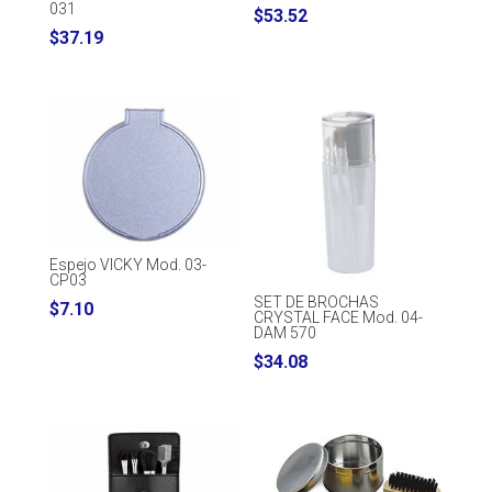
031
$
53.52
$
37.19
Espejo VICKY Mod. 03-
CP03
SET DE BROCHAS
$
7.10
CRYSTAL FACE Mod. 04-
DAM 570
$
34.08