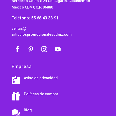
Bernardo Couto # 24 Col Algarín, Cuauhtemoc
México CDMX C.P. 06880
Teléfono: 55 68 43 33 91
ventas@
articulospromocionalescdmx.com
Empresa
Aviso de privacidad

Políticas de compra

Blog
