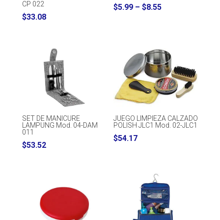
CP 022
Price
$
5.99
–
$
8.55
$
33.08
range:
$5.99
through
$8.55
SET DE MANICURE
JUEGO LIMPIEZA CALZADO
LAMPUNG Mod. 04-DAM
POLISH JLC1 Mod. 02-JLC1
011
$
54.17
$
53.52