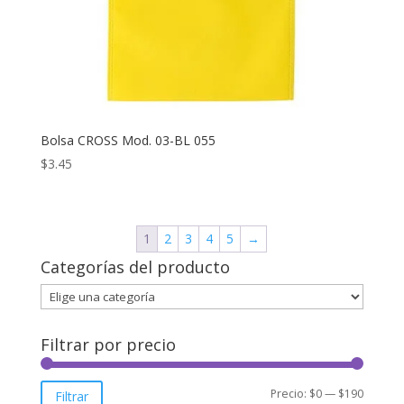
Bolsa CROSS Mod. 03-BL 055
$
3.45
1
2
3
4
5
→
Categorías del producto
Filtrar por precio
Precio
Precio
Precio:
$0
—
$190
Filtrar