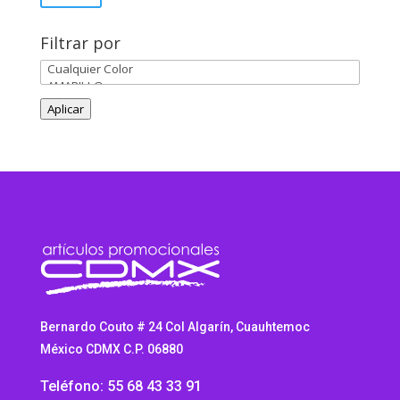
mínimo
máxim
Filtrar por
Aplicar
Bernardo Couto # 24 Col Algarín, Cuauhtemoc
México CDMX C.P. 06880
Teléfono: 55 68 43 33 91