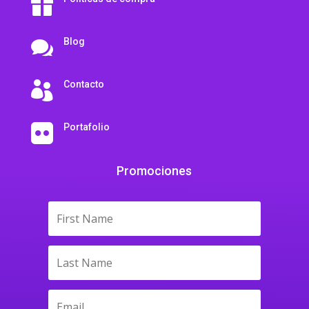

Blog

Contacto

Portafolio

Promociones