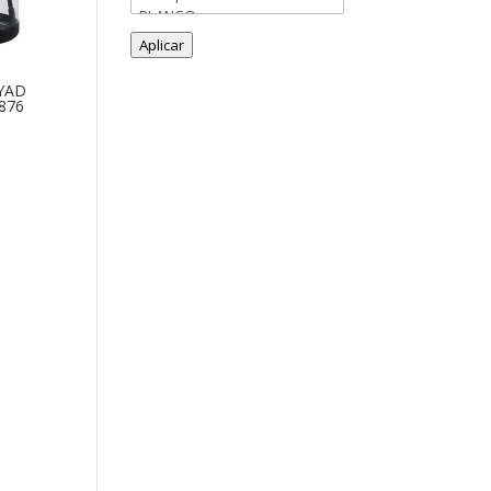
Aplicar
YAD
876