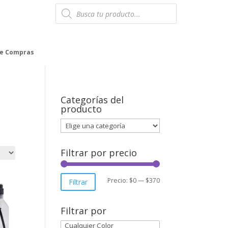
Products
search
de Compras
Categorías del
producto
Filtrar por precio
Precio
Precio
Precio:
$0
—
$370
Filtrar
mínimo
máximo
Filtrar por