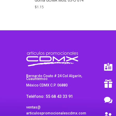
Goma GOMA Mod. 03-O 014
$
1.15

Bernardo Couto # 24 Col Algarín,
Cuauhtemoc

México CDMX C.P. 06880
Teléfono: 55 68 43 33 91

ventas@
articulospromocionalescdmx.com