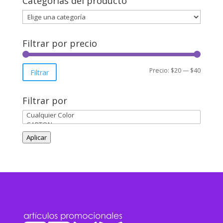
Categorías del producto
Filtrar por precio
Precio
Precio
Precio:
$20
—
$40
Filtrar
mínimo
máxim
Filtrar por
Aplicar